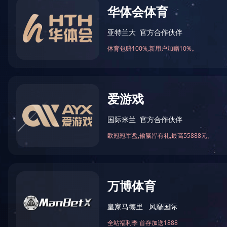
新闻资讯
加入我们

招贤纳士
员工福利
全球产业布局

搜索


千亿体育-千亿qianyi(中国)
当前位置：
千亿体育
/
企业宣传片
公司概况


企业宣传片
分类：
千亿体育-千亿qianyi(中国)