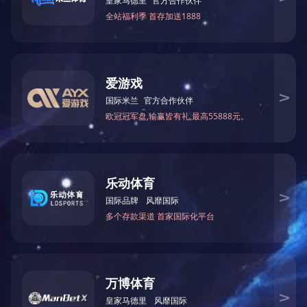
分类：
千亿体育-千亿qianyi(中国)
发布时间：
2022-12-15 15:16:58
访问量：
0
概要:
1
概要:
1
详情
全球契约十项原则
人权方面：
原则一：企业应该尊重和维护国
际公认的各项人权。
原则二：企业决不参与任何漠视
与践踏人权的行为。
劳工标准方面：
原则三：企业应该维护结社自